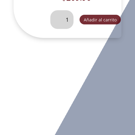
ANGELITO
Añadir al carrito
CON
CALIZ
ORO
(ER11182B)-
CH44270B
cantidad