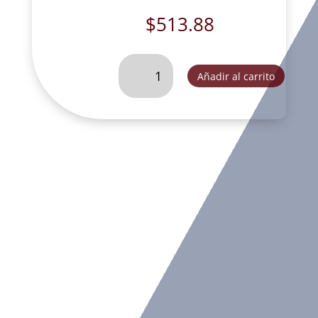
$
513.88
ANGEL
Añadir al carrito
SENTADO
DE
BULTO
ITALIANO
PASTEL
CON
PAREJA
DE
PALOMAS
(ER11224IP)-
CH44272IP
cantidad