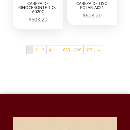
CABEZA DE
CABEZA DE OSO
RINOCERONTE T.O.-
POLAR-A021
A020C
$
603.20
$
603.20
1
2
3
4
…
625
626
627
→