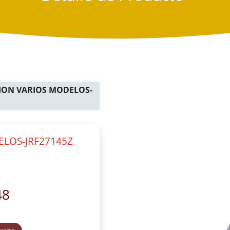
ION VARIOS MODELOS-
ELOS-JRF27145Z
48