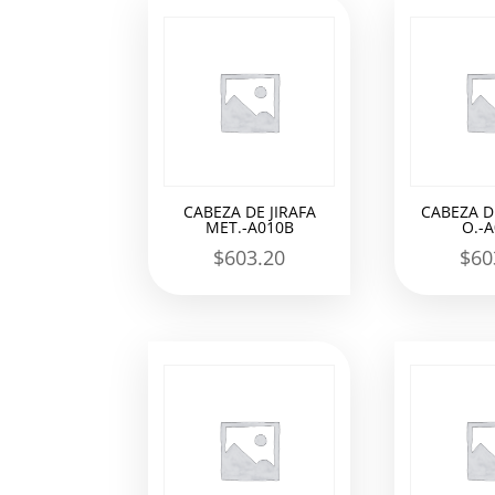
los
últimos
CABEZA DE JIRAFA
CABEZA DE
MET.-A010B
O.-
$
603.20
$
60