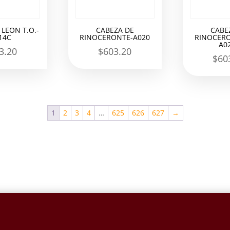
 LEON T.O.-
CABEZA DE
CABE
14C
RINOCERONTE-A020
RINOCERO
A0
3.20
$
603.20
$
60
1
2
3
4
…
625
626
627
→