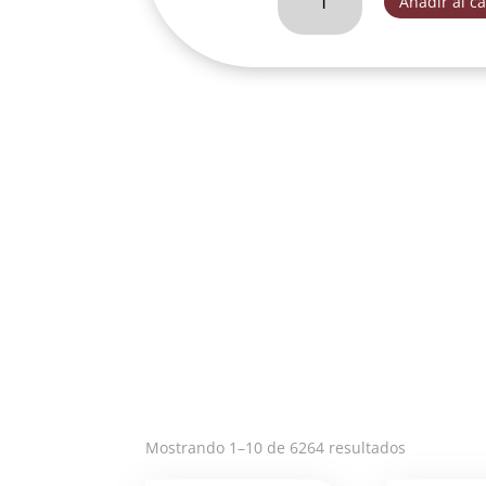
Añadir al ca
ESTACION
VARIOS
MODELOS-
JRF27145Z
cantidad
Ordenado
Mostrando 1–10 de 6264 resultados
por