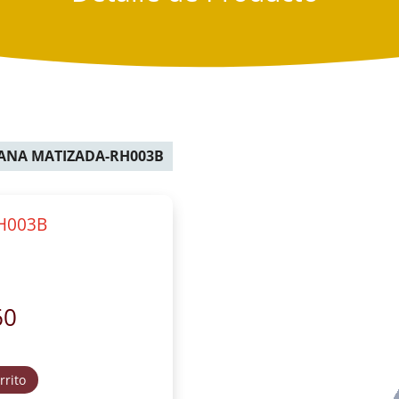
IANA MATIZADA-RH003B
H003B
60
rrito