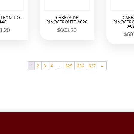
 LEON T.O.-
CABEZA DE
CABE
14C
RINOCERONTE-A020
RINOCERO
A0
3.20
$
603.20
$
60
1
2
3
4
…
625
626
627
→