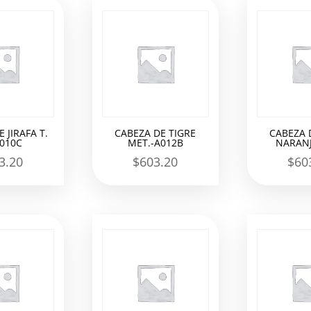
 JIRAFA T.
CABEZA DE TIGRE
CABEZA 
A010C
MET.-A012B
NARANJ
3.20
$
603.20
$
60