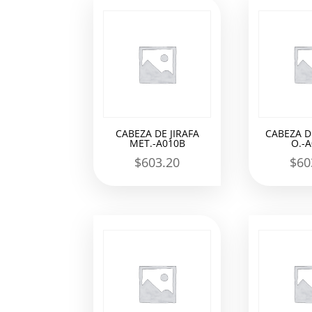
los
últimos
CABEZA DE JIRAFA
CABEZA DE
MET.-A010B
O.-
$
603.20
$
60