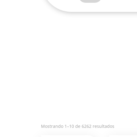
MATIZADA-
RH003B
cantidad
Ordenado
Mostrando 1–10 de 6262 resultados
por