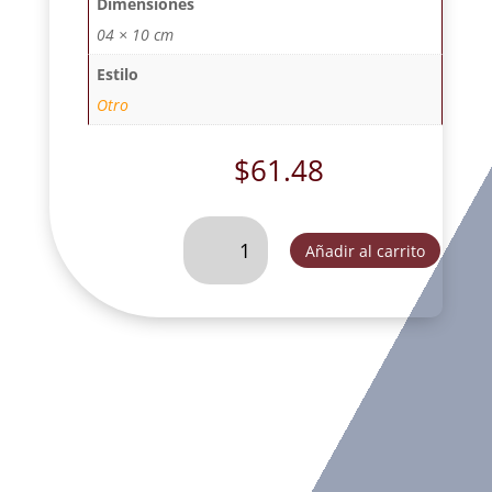
Dimensiones
04 × 10 cm
Estilo
Otro
$
61.48
SANTA
Añadir al carrito
BARBARA-
SC56450
cantidad