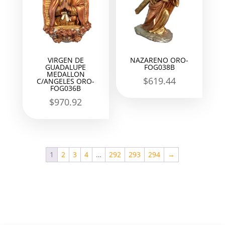
VIRGEN DE
NAZARENO ORO-
GUADALUPE
FOG038B
MEDALLON
$
619.44
C/ANGELES ORO-
FOG036B
$
970.92
1
2
3
4
…
292
293
294
→