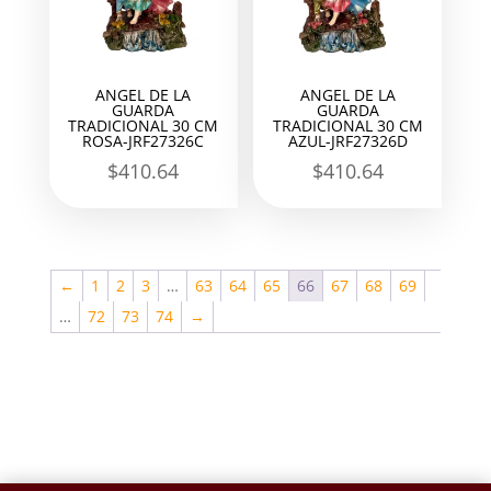
ANGEL DE LA
ANGEL DE LA
GUARDA
GUARDA
TRADICIONAL 30 CM
TRADICIONAL 30 CM
ROSA-JRF27326C
AZUL-JRF27326D
$
410.64
$
410.64
←
1
2
3
…
63
64
65
66
67
68
69
…
72
73
74
→