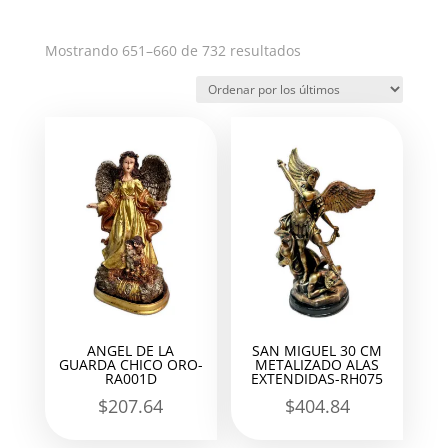
Ordenado
Mostrando 651–660 de 732 resultados
por
los
últimos
ANGEL DE LA
SAN MIGUEL 30 CM
GUARDA CHICO ORO-
METALIZADO ALAS
RA001D
EXTENDIDAS-RH075
$
207.64
$
404.84