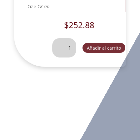
10 × 18 cm
$
252.88
ANGEL
Añadir al carrito
DORMILON
MANOS
CRUZADAS
ORO.
-
JRF27327B
cantidad